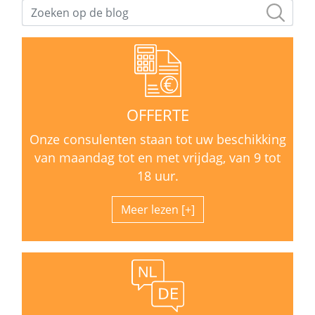
OFFERTE
Onze consulenten staan tot uw beschikking
van maandag tot en met vrijdag, van 9 tot
18 uur.
Meer lezen