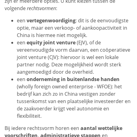
zijn er meerdere opties. U kunt kiezen tussen de
volgende
rechtsvormen
:
een
vertegenwoordiging
: dit is de eenvoudigste
optie, maar een verkoop- of aankoopactiviteit in
China is hiermee niet mogelijk.
een
equity joint venture
(EJV), of de
vereenvoudigde vorm daarvan, een coöperatieve
joint venture (CJV): hiervoor is wel een lokale
partner nodig. Deze mogelijkheid wordt sterk
aangemoedigd door de overheid.
een
onderneming in buitenlandse handen
(wholly foreign owned enterprise - WFOE): het
bedrijf kan zich zo in China vestigen zonder
tussenkomst van een plaatselijke investeerder en
de zaakvoerder krijgt veel autonomie en
flexibiliteit.
Bij iedere rechtsvorm horen een
aantal wettelijke
voorschriften, administratieve stappen
en