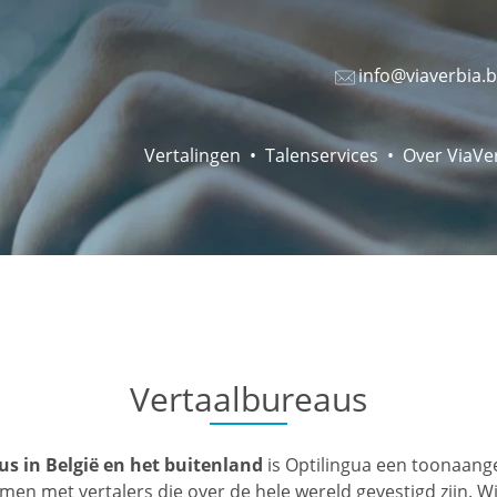
info@viaverbia.
Vertalingen
Talenservices
Over ViaVe
Vertaalbureaus
us in België en het buitenland
is Optilingua een toonaange
 met vertalers die over de hele wereld gevestigd zijn. Wi