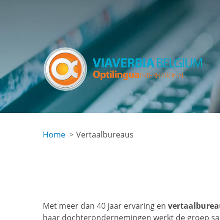
Skip
to
main
content
Home
Vertaalbureaus
Met meer dan 40 jaar ervaring en
vertaalburea
haar dochterondernemingen werkt de groep samen