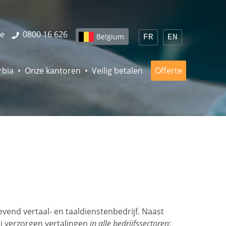
be
0800 16 626
Belgium
FR
EN
rbia
Onze kantoren
Veilig betalen
Offerte
vend vertaal- en taaldienstenbedrijf. Naast
j verzorgen vertalingen
in alle bedrijfssectoren
: