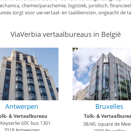
hanica, chemie/parachemie, logistiek, juridisch, financieel
bureau
zorgt voor uw vertaal- en taaldiensten, ongeacht de t
ViaVerbia vertaalbureaus in België
Antwerpen
Bruxelles
olk- & Vertaalbureau
Tolk- & Vertaalbure
Keyserlei 60C bus 1301
38/40, square de Mee
2018 Antwerpen