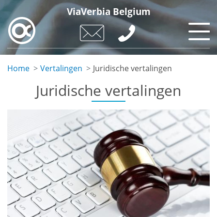
Skip
ViaVerbia Belgium
to
main
content
Home
Vertalingen
Juridische vertalingen
Juridische vertalingen