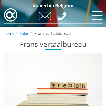
Skip
ViaVerbia Belgium
to
main
content
Home
Talen
Frans vertaalbureau
Frans vertaalbureau