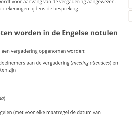
wordt vóór aanvang van de vergadering aangewezen.
aantekeningen tijdens de bespreking.
en worden in de Engelse notulen
n een vergadering opgenomen worden:
 deelnemers aan de vergadering (
meeting attendees
) en
en zijn
da
)
gelen (met voor elke maatregel de datum van