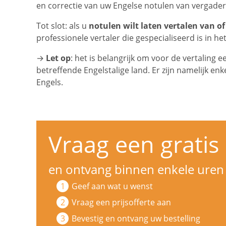
en correctie van uw Engelse notulen van vergader
Tot slot: als u
notulen wilt laten vertalen van of
professionele vertaler die gespecialiseerd is in he
→
Let op
: het is belangrijk om voor de vertaling 
betreffende Engelstalige land. Er zijn namelijk enk
Engels.
Vraag een gratis 
en ontvang binnen enkele uren 
Geef aan wat u wenst
Vraag een prijsofferte aan
Bevestig en ontvang uw bestelling