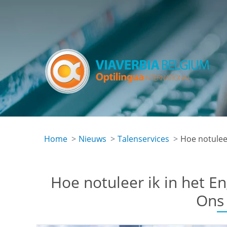
Skip
to
main
content
Home
Nieuws
Talenservices
Hoe notuleer
Hoe notuleer ik in het E
Ons 