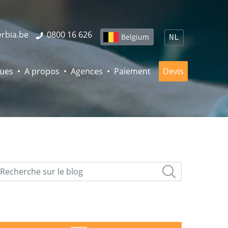
erbia.be
0800 16 626
Belgium
NL
ques
A propos
Agences
Paiement
Devis