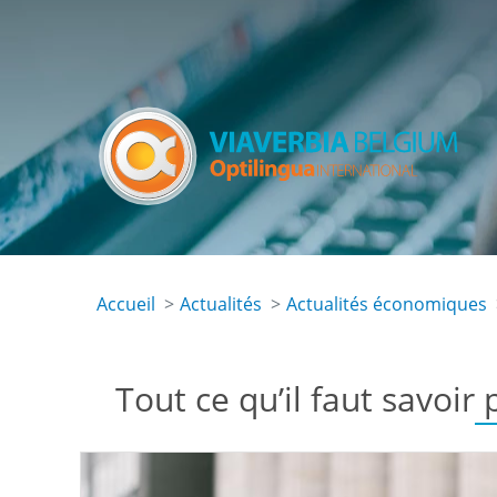
Skip
to
main
content
Accueil
Actualités
Actualités économiques
Tout ce qu’il faut savoi