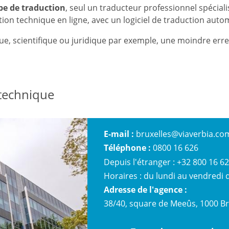
pe de traduction
, seul un traducteur professionnel spécia
uction technique en ligne, avec un logiciel de traduction aut
que, scientifique ou juridique par exemple, une moindre er
 technique
E-mail :
bruxelles@viaverbia.co
Téléphone :
0800 16 626
Depuis l'étranger : +32 800 16 6
Horaires : du lundi au vendredi d
Adresse de l'agence :
38/40, square de Meeûs, 1000 Br