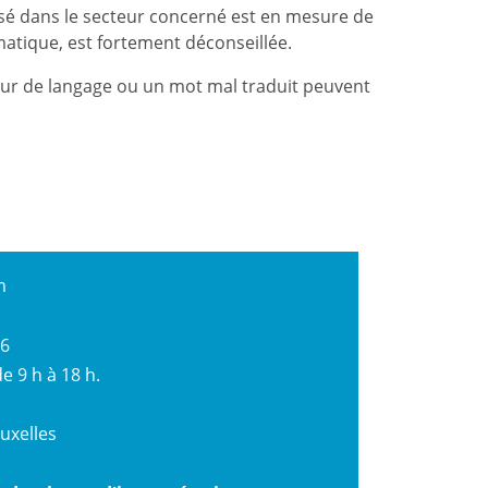
lisé dans le secteur concerné est en mesure de
omatique, est fortement déconseillée.
reur de langage ou un mot mal traduit peuvent
m
26
e 9 h à 18 h.
uxelles