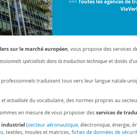
>>>
Toutes les agences de tr
ViaVer
ders sur le marché européen
, vous propose des services d
essionnels spécialisés
dans la traduction technique
et dotés d’un
s professionnels traduisent tous vers leur langue natale u
et actualisée
du vocabulaire, des normes propres au secteur 
s sommes en mesure de vous proposer des
services de trad
 industriel
(
secteur aéronautique
, électronique, énergie, é
es
, textiles, moules et matrices,
fiches de données de sécuri