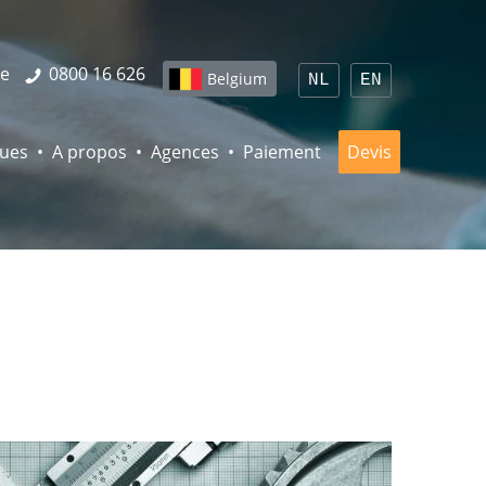
be
0800 16 626
Belgium
NL
EN
ques
A propos
Agences
Paiement
Devis