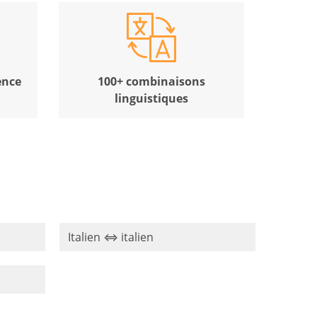
ence
100+ combinaisons
linguistiques
Italien ⇔ italien