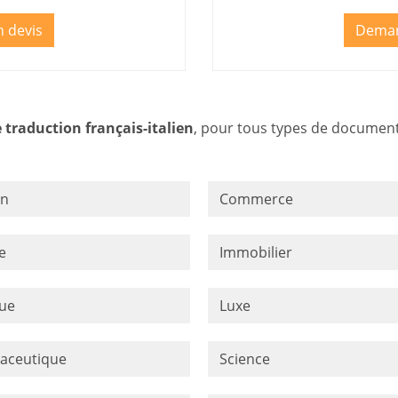
 devis
Deman
e traduction français-italien
, pour tous types de documents
on
Commerce
e
Immobilier
que
Luxe
aceutique
Science