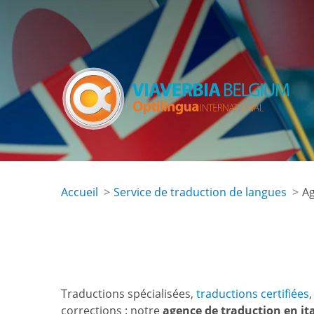
Skip
to
main
content
Accueil
Service de traduction de langues
Ag
Traductions spécialisées,
traductions certifiées
corrections : notre
agence de traduction en it