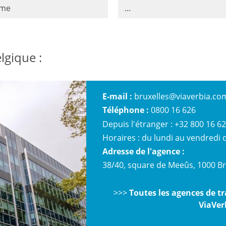
sme
...
lgique :
E-mail :
bruxelles@viaverbia.co
Téléphone :
0800 16 626
Depuis l'étranger : +32 800 16 6
Horaires : du lundi au vendredi d
Adresse de l'agence :
38/40, square de Meeûs, 1000 Br
>>>
Toutes les agences de tr
ViaVer