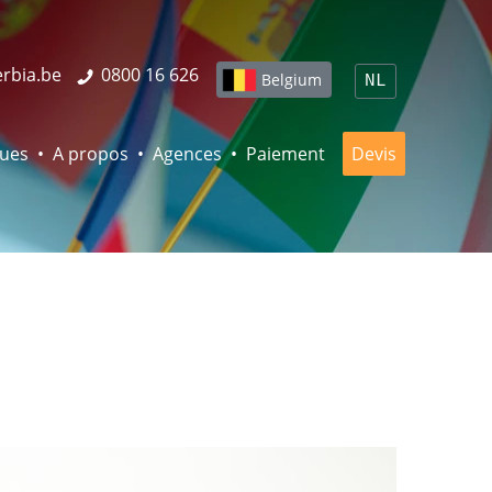
erbia.be
0800 16 626
Belgium
NL
ques
A propos
Agences
Paiement
Devis