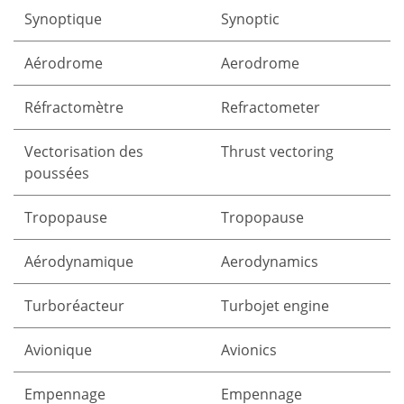
Synoptique
Synoptic
Aérodrome
Aerodrome
Réfractomètre
Refractometer
Vectorisation des
Thrust vectoring
poussées
Tropopause
Tropopause
Aérodynamique
Aerodynamics
Turboréacteur
Turbojet engine
Avionique
Avionics
Empennage
Empennage