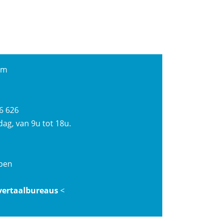
om
6 626
ag, van 9u tot 18u.
rpen
 vertaalbureaus
<