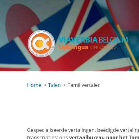
Skip
to
main
content
Home
Talen
Tamil vertaler
Gespecialiseerde vertalingen, beëdigde vertaling
transcripties: ons
vertaalbureau naar het Tam