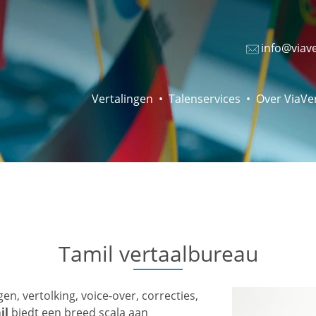
info@viav
Vertalingen
Talenservices
Over ViaVe
Tamil vertaalbureau
en, vertolking, voice-over, correcties,
il
biedt een breed scala aan