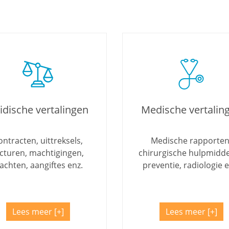
ridische vertalingen
Medische vertalin
ontracten, uittreksels,
Medische rapporten
acturen, machtigingen,
chirurgische hulpmidde
lachten, aangiftes enz.
preventie, radiologie e
Lees meer
Lees meer