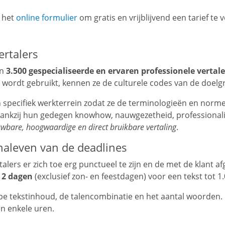
a het
online formulier
om gratis en vrijblijvend een tarief te v
ertalers
an
3.500 gespecialiseerde en ervaren professionele vertale
al wordt gebruikt, kennen ze de culturele codes van de doel
specifiek werkterrein zodat ze de terminologieën en normen 
ankzij hun gedegen knowhow, nauwgezetheid, professionali
wbare, hoogwaardige en direct bruikbare vertaling
.
naleven van de deadlines
talers er zich toe erg punctueel te zijn en de met de klant a
 2 dagen
(exclusief zon- en feestdagen) voor een tekst tot 
ype tekstinhoud, de talencombinatie en het aantal woorden.
en enkele uren.