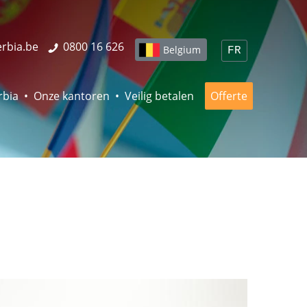
erbia.be
0800 16 626
Belgium
FR
rbia
Onze kantoren
Veilig betalen
Offerte