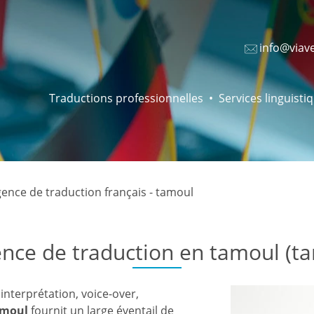
info@viav
Traductions professionnelles
Services linguisti
ence de traduction français - tamoul
nce de traduction en tamoul (ta
 interprétation, voice-over,
amoul
fournit un large éventail de