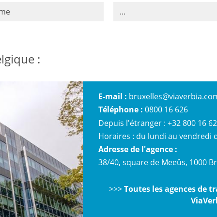
sme
...
lgique :
E-mail :
bruxelles@viaverbia.co
Téléphone :
0800 16 626
Depuis l'étranger : +32 800 16 6
Horaires : du lundi au vendredi d
Adresse de l'agence :
38/40, square de Meeûs, 1000 Br
>>>
Toutes les agences de tr
ViaVer