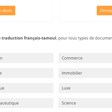
 devis
Deman
e traduction français-tamoul
, pour tous types de document
on
Commerce
e
Immobilier
que
Luxe
aceutique
Science