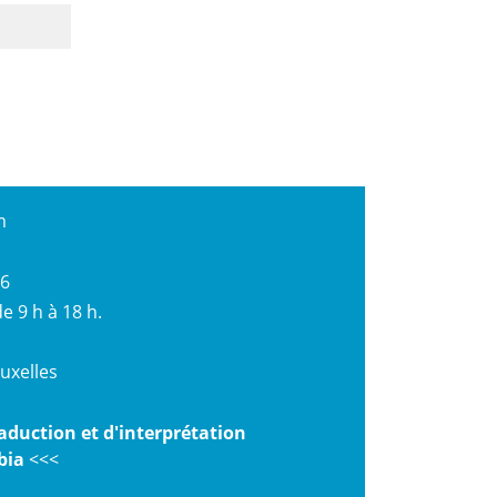
m
26
e 9 h à 18 h.
uxelles
aduction et d'interprétation
bia
<<<