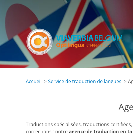
Skip
to
main
content
Accueil
Service de traduction de langues
Ag
Age
Traductions spécialisées, traductions certifiées,
corrections : notre
agence de traduction en t