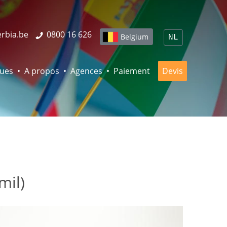
erbia.be
0800 16 626
Belgium
NL
ques
A propos
Agences
Paiement
Devis
mil)