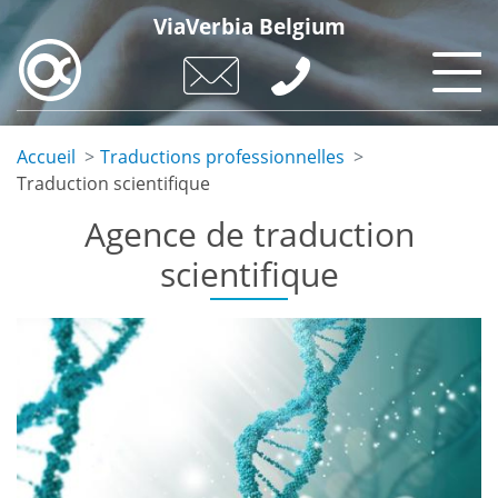
Skip
ViaVerbia Belgium
to
main
content
Accueil
Traductions professionnelles
Traduction scientifique
Agence de traduction
scientifique