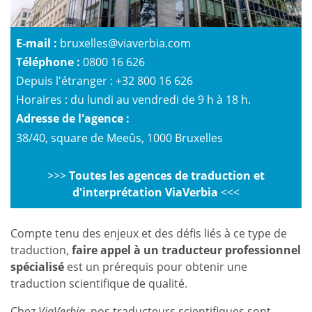
E-mail :
bruxelles@viaverbia.com
Téléphone :
0800 16 626
Depuis l'étranger : +32 800 16 626
Horaires : du lundi au vendredi de 9 h à 18 h.
Adresse de l'agence :
38/40, square de Meeûs, 1000 Bruxelles
>>>
Toutes les agences de traduction et
d'interprétation ViaVerbia
<<<
Compte tenu des enjeux et des défis liés à ce type de
traduction,
faire appel à un traducteur professionnel
spécialisé
est un prérequis pour obtenir une
traduction scientifique de qualité.
Chez
ViaVerbia
, nos traducteurs scientifiques sont