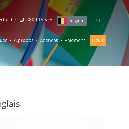
erbia.be
0800 16 626
Belgium
NL
ques
A propos
Agences
Paiement
Devis
glais