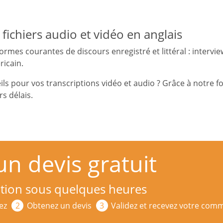
fichiers audio et vidéo en anglais
formes courantes de discours enregistré et littéral : intervie
ricain.
ls pour vos transcriptions vidéo et audio ? Grâce à notre 
s délais.
 devis gratuit
ition sous quelques heures
ez
Obtenez un devis
Validez et recevez votre co