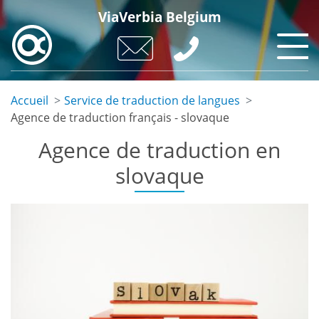
Skip
ViaVerbia Belgium
to
main
content
Accueil
Service de traduction de langues
Agence de traduction français - slovaque
Agence de traduction en
slovaque